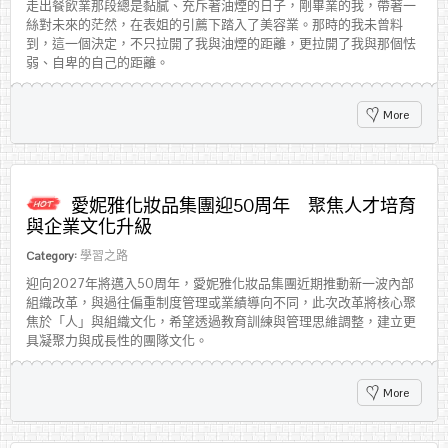
走出餐飲業那段總是黏膩、充斥著油煙的日子，剛畢業的我，帶著一
絲對未來的茫然，在表姐的引薦下踏入了美容業。那時的我未曾料
到，這一個決定，不只拉開了我與油煙的距離，更拉開了我與那個怯
弱、自卑的自己的距離。
More
愛妮雅化妝品集團迎50周年 聚焦人才培育
與企業文化升級
Category:
學習之路
迎向2027年將邁入50周年，愛妮雅化妝品集團近期推動新一波內部
組織改革，與過往偏重制度管理或業績導向不同，此次改革將核心聚
焦於「人」與組織文化，希望透過教育訓練與管理思維調整，建立更
具凝聚力與成長性的團隊文化。
More