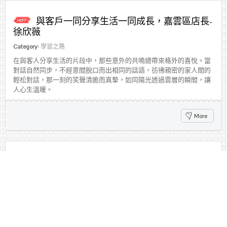
與客戶一同分享生活一同成長，嘉雲區店長-
徐欣薇
Category:
學習之路
在與客人分享生活的片段中，那些意外的共鳴總帶來格外的喜悅。當
對話自然同步，不經意間脫口而出相同的話語，彷彿親密的家人間的
輕松對話，那一刻的笑聲清脆而真摯，如同陽光透過雲層的瞬間，讓
人心生溫暖。
More
從小職員晉升到店長，辛苦一切都值得！東
屏區店長劉紜辰
Category:
學習之路
在愛妮雅化妝品集團深耕多年，我已經體會到，我們對客人的每一份
用心，他們都能真切感受到。