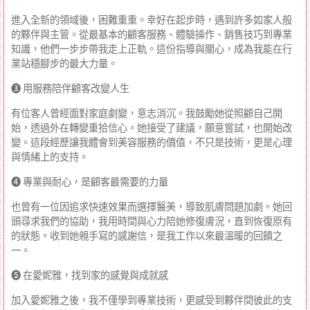
進入全新的領域後，困難重重。幸好在起步時，遇到許多如家人般
的夥伴與主管。從最基本的顧客服務、體驗操作、銷售技巧到專業
知識，他們一步步帶我走上正軌。這份指導與關心，成為我能在行
業站穩腳步的最大力量。
➌ 用服務陪伴顧客改變人生
有位客人曾經面對家庭劇變，意志消沉。我鼓勵她從照顧自己開
始，透過外在轉變重拾信心。她接受了建議，願意嘗試，也開始改
變。這段經歷讓我體會到美容服務的價值，不只是技術，更是心理
與情緒上的支持。
➍ 專業與耐心，是顧客最需要的力量
也曾有一位因追求快速效果而選擇醫美，導致肌膚問題加劇。她回
頭尋求我們的協助，我用時間與心力陪她修復膚況，直到恢復原有
的狀態。收到她親手寫的感謝信，是我工作以來最溫暖的回饋之
一。
➎ 在愛妮雅，找到家的感覺與成就感
加入愛妮雅之後，我不僅學到專業技術，更感受到夥伴間彼此的支