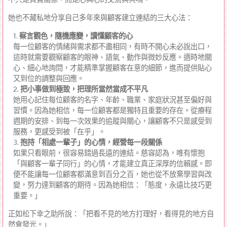
她也不藏私地分享自己多年來與顧客建立連結的三大心法：
察言觀色，隨機應變，讀懂顧客的心
每一位顧客的情緒與需求都不盡相同，有時不開心未必說出口，
這時就需要觀察顧客的眼神、語氣、動作與微妙反應。適時地關
心、細心地詢問，才能精準掌握顧客在意的細節，進而提供貼心
又到位的調整與回應。
把小事做到極致，把理所當然當成不平凡
她用心記住每位顧客的名字、年齡、職業、家庭狀況甚至偏好與
習慣。因為她相信，每一位顧客都是獨特且重要的存在。從療程
週期的安排、到每一次效果的追蹤與關心，讓顧客不只是感受到
服務，更感受到被「在乎」。
抱持「相處一輩子」的心情，經營每一段關係
如果只看眼前，很容易錯過長遠的連結。慈容認為，唯有懷抱
「與顧客一輩子同行」的心情，才能建立真正深厚的信賴感。即
便不能讓每一位顧客都滿意到百分之百，她也從不放棄學習與改
變，努力達到顧客的期待。因為她相信：「態度，永遠比技巧更
重要。」
正如松下幸之助所說：「把看不見的地方打理好，看得見的地方自
然會發光。」