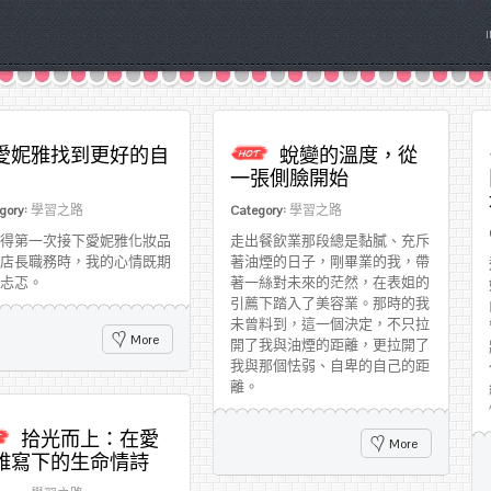
愛妮雅找到更好的自
蛻變的溫度，從
一張側臉開始
gory:
學習之路
Category:
學習之路
得第一次接下愛妮雅化妝品
走出餐飲業那段總是黏膩、充斥
店長職務時，我的心情既期
著油煙的日子，剛畢業的我，帶
忐忑。
著一絲對未來的茫然，在表姐的
引薦下踏入了美容業。那時的我
未曾料到，這一個決定，不只拉
More
開了我與油煙的距離，更拉開了
我與那個怯弱、自卑的自己的距
離。
拾光而上：在愛
More
雅寫下的生命情詩