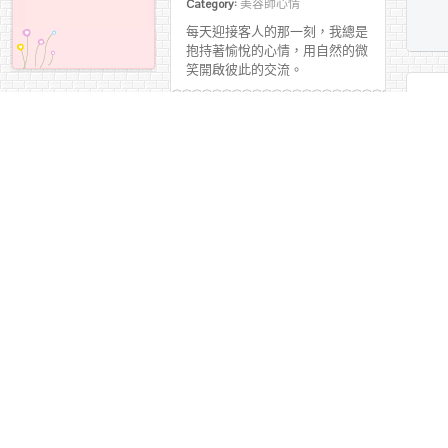
Category:
美容師心情
每天迎接客人的那一刻，我總是
抱持著愉悅的心情，用自然的微
笑開啟彼此的交流。
More
來
Cate
曾經
從外場到美容
迷惘
覺得
師：一段關於轉職、成
敗感
長與服務初心的旅程
價值
Category:
學習之路
了愛
過去
➊ 從餐飲到美容，重新出發的
選擇
More