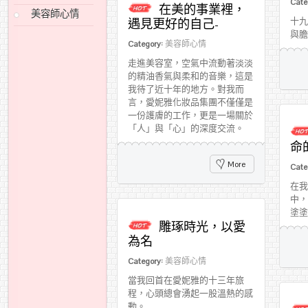
Cate
在美的事業裡，
美容師心情
十九
遇見更好的自己-
與膽
Category:
美容師心情
走進美容室，空氣中流動著淡淡
的精油香氣與柔和的音樂，這是
我待了近十年的地方。對我而
言，愛妮雅化妝品集團不僅僅是
一份護膚的工作，更是一場關於
「人」與「心」的深度交流。
命
More
Cate
在我
中，
塗塗
雕琢時光，以愛
為名
Category:
美容師心情
當我回首在愛妮雅的十三年旅
程，心頭總會湧起一股溫熱的感
動。