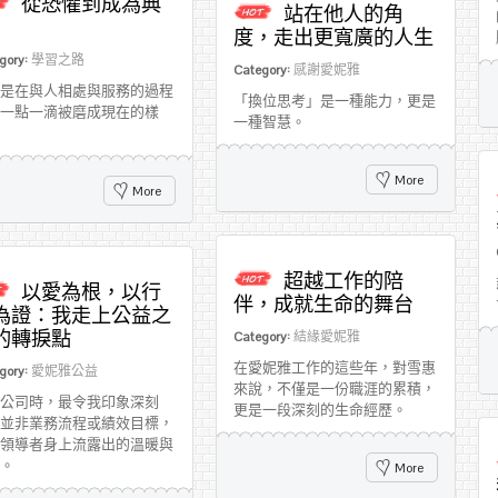
從恐懼到成為典
站在他人的角
度，走出更寬廣的人生
gory:
學習之路
Category:
感謝愛妮雅
是在與人相處與服務的過程
「換位思考」是一種能力，更是
一點一滴被磨成現在的樣
一種智慧。
More
More
超越工作的陪
以愛為根，以行
伴，成就生命的舞台
為證：我走上公益之
的轉捩點
Category:
結緣愛妮雅
在愛妮雅工作的這些年，對雪惠
gory:
愛妮雅公益
來說，不僅是一份職涯的累積，
公司時，最令我印象深刻
更是一段深刻的生命經歷。
並非業務流程或績效目標，
領導者身上流露出的溫暖與
。
More