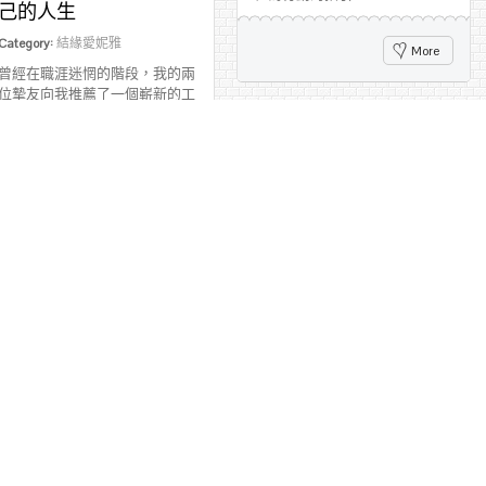
己的人生
Category:
結緣愛妮雅
More
曾經在職涯迷惘的階段，我的兩
位摯友向我推薦了一個嶄新的工
作機會。
在選擇中成長，
在責任中綻放
More
Category:
結緣愛妮雅
當人生出現重大機會時，我選擇
不退縮，而是挺身而出。正是這
用心交流，讓職
份勇氣，讓我在愛妮雅走出一條
場也充滿人情味的地方
屬於自己的路，也成就了今天的
——我的愛妮雅日常
我。
Category:
感謝愛妮雅
More
在這份工作中，我慢慢體會到：
美容不只是技術服務，更是一場
場真心的交流。
在美的旅途中，
More