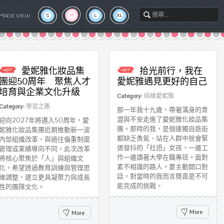
S
M
L
XL
IMAGE VIEW
愛妮雅化妝品集
拾光前行，我在
團迎50周年 聚焦人才
愛妮雅遇見更好的自己
培育與企業文化升級
Category:
結緣愛妮雅
Category:
學習之路
那一年我十九歲，帶著滿身的青
澀與不安走進了愛妮雅化妝品集
迎向2027年將邁入50周年，愛
團。那時的我，是個連獨自逛街
妮雅化妝品集團近期推動新一波
都缺乏勇氣、站在人群中就會緊
內部組織改革，與過往偏重制度
張發抖的「社恐」女孩，一邊工
管理或業績導向不同，此次改革
作一邊讀著大學在職專班。面對
將核心聚焦於「人」與組織文
素不相識的路人，要主動開口對
化，希望透過教育訓練與管理思
話，對當時的我而言簡直是不可
維調整，建立更具凝聚力與成長
能完成的挑戰。
性的團隊文化。
More
More