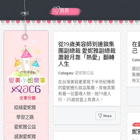
首頁
從19歲美容師到連鎖集
在
團副總裁 愛妮雅副總裁
己
蕭碧月靠「熱愛」翻轉
Cate
人生
還記
Category:
愛妮雅公益
集團
待又
在台灣美容產業寫下半世紀傳奇
的愛妮雅化妝品集團，背後其實
有著一位靈魂人物，她19歲入
文章分類
行，25歲就當上負責人，
結緣愛妮雅
More
學習之路
愛妮雅公益
妮
感謝愛妮雅