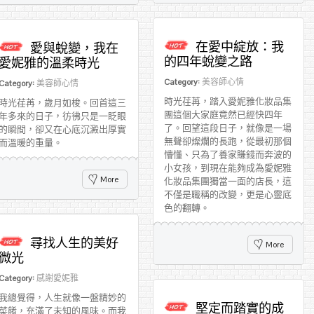
在愛中綻放：我
愛與蛻變，我在
的四年蛻變之路
愛妮雅的溫柔時光
Category:
美容師心情
Category:
美容師心情
時光荏苒，踏入愛妮雅化妝品集
時光荏苒，歲月如梭。回首這三
團這個大家庭竟然已經快四年
年多來的日子，彷彿只是一眨眼
了。回望這段日子，就像是一場
的瞬間，卻又在心底沉澱出厚實
無聲卻燦爛的長跑，從最初那個
而溫暖的重量。
懵懂、只為了養家賺錢而奔波的
小女孩，到現在能夠成為愛妮雅
More
化妝品集團獨當一面的店長，這
不僅是職稱的改變，更是心靈底
色的翻轉。
尋找人生的美好
More
微光
Category:
感謝愛妮雅
我總覺得，人生就像一盤精妙的
堅定而踏實的成
菜餚，充滿了未知的風味。而我