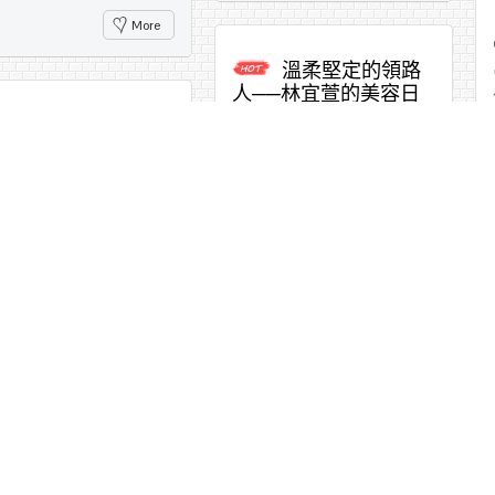
More
溫柔堅定的領路
人──林宜萱的美容日
常與夢想軌跡
從低潮中走出
，重新看見自己
Category:
美容師心情
林宜萱，來自高雄東屏區，是愛
gory:
美容師心情
妮雅的一位店長。她總是帶著親
，我歷經了一段自我懷疑與
切的微笑，用最溫暖的態度迎接
的日子。無論怎麼努力，總
每一位走進店裡的顧客。
得不到對等的回報，那種挫
一度讓我懷疑自己是否還有
。但就在那個時候，我遇見
More
妮雅，也就此展開了一段與
截然不同的人生歷程。
More
在溫暖與信任中
成長：我在愛妮雅的真
實體驗
Category:
感謝愛妮雅