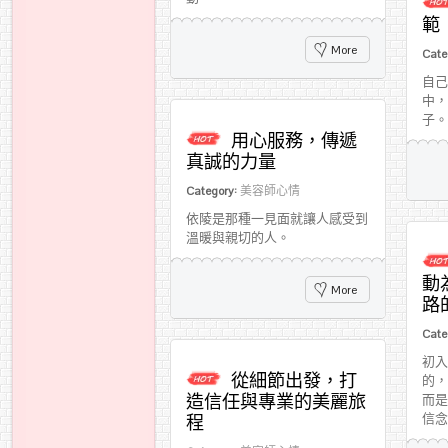
範
More
Cate
自己
中，
子。
用心服務，傳遞
真誠的力量
Category:
美容師心情
依陵是那種一見面就讓人感受到
溫暖與親切的人。
動
More
路
Cate
初入
從細節出發，打
的，
造信任與專業的美麗旅
而是
信念
程