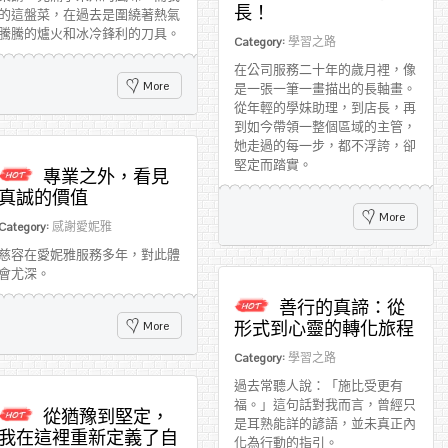
長！
的這盤菜，在過去是圍繞著熱氣
騰騰的爐火和冰冷鋒利的刀具。
Category:
學習之路
在公司服務二十年的歲月裡，像
More
是一張一筆一畫描出的長軸畫。
從年輕的學妹助理，到店長，再
到如今帶領一整個區域的主管，
她走過的每一步，都不浮誇，卻
堅定而踏實。
專業之外，看見
真誠的價值
More
Category:
感謝愛妮雅
慈容在愛妮雅服務多年，對此體
會尤深。
善行的真諦：從
形式到心靈的轉化旅程
More
Category:
學習之路
過去常聽人說：「施比受更有
福。」這句話對我而言，曾經只
從猶豫到堅定，
是耳熟能詳的諺語，並未真正內
我在這裡重新定義了自
化為行動的指引。