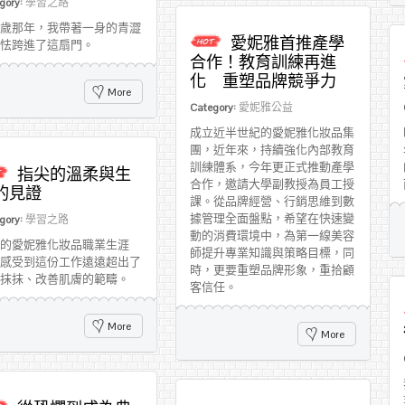
gory:
學習之路
歲那年，我帶著一身的青澀
愛妮雅首推產學
怯跨進了這扇門。
合作！教育訓練再進
化 重塑品牌競爭力
More
Category:
愛妮雅公益
成立近半世紀的愛妮雅化妝品集
團，近年來，持續強化內部教育
訓練體系，今年更正式推動產學
指尖的溫柔與生
合作，邀請大學副教授為員工授
的見證
課。從品牌經營、行銷思維到數
據管理全面盤點，希望在快速變
gory:
學習之路
動的消費環境中，為第一線美容
的愛妮雅化妝品職業生涯
師提升專業知識與策略目標，同
感受到這份工作遠遠超出了
時，更要重塑品牌形象，重拾顧
抹抹、改善肌膚的範疇。
客信任。
More
More