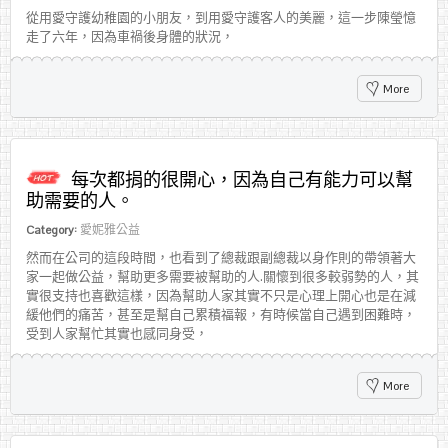
從用愛守護幼稚園的小朋友，到用愛守護客人的美麗，這一步陳瑩憶
走了六年，因為車禍後身體的狀況，
More
每次都捐的很開心，因為自己有能力可以幫
助需要的人。
Category:
愛妮雅公益
然而在公司的這段時間，也看到了總裁跟副總裁以身作則的帶領著大
家一起做公益，幫助更多需要被幫助的人.關懷到很多較弱勢的人，其
實很支持也喜歡這樣，因為幫助人家其實不只是心理上開心也是在減
緩他們的痛苦，甚至是幫自己累積福報，有時候當自己遇到困難時，
受到人家幫忙其實也感同身受，
More