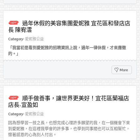
過年休假的美容集團愛妮雅 宜花區和發店店
長 陳宥澐
Category:
愛妮雅公益
「我當初是看到愛妮雅的招聘資訊上說，過年一律休假，才來應徵
的。」
More
順手做善事，讓世界更美好！宜花區蘭福店
店長-宣盈如
Category:
愛妮雅公益
因為想學習一技之長，也想完成心理許多願望的我，在一個機會下來
到愛妮雅，在這裡我學會的許多事，也學到同事間也可以互相幫忙，
懷著感恩的心為別人付出。