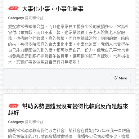
大事化小事，小事化無事
Category:
愛妮雅公益
愛妮雅常帶頭做公益，而且也常常員工捐多少公司就捐多少，常為社
會付出做貢獻，而且不求回報，也常帶領員工去老人院幫老人家服
務，也帶給他們歡樂，真的很棒，而且副總裁常說：明明的做，暗暗
的來，有很多時候真的會大事化小事，小事化無事，我個人也覺得在
自己能力範圍做的到的話，都可以盡自己一份力，像我自己平常也會
捐發票或是到廟裡捐營養午餐費用，讓可憐的孩子有飯吃，也有捐棺
木，其實好事多做些對自己有好無壞啦！
More
幫助弱勢團體我沒有變得比較窮反而是越來
越好
Category:
愛妮雅公益
總裁常常諄諄教誨我們取之社會回饋社會在愛妮雅27年來我一直跟隨
的公司每年的3月3號都會捐款做善事，我捐多少公司就捐多少，這樣