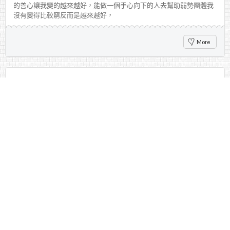
的善心讓我變的越來越好，能做一個手心向下的人去幫助弱勢團體我
沒有變得比較窮反而是越來越好，
More
讓我們更懂人生不是只有銀行的存摺還有一
個無形的存摺。
Category:
愛妮雅公益
在這些年來跟著公司的腳步做公益，自己深深體會到手心向上與向下
的差別。
More
要手心向下，不要手心向上。
Category:
愛妮雅公益