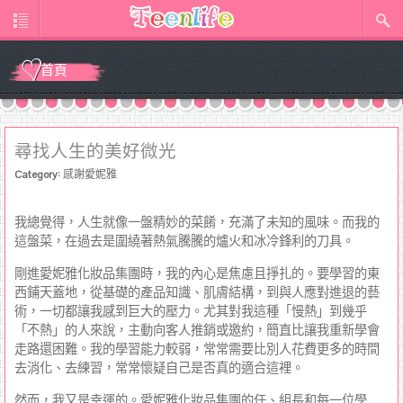
首頁
尋找人生的美好微光
Category:
感謝愛妮雅
我總覺得，人生就像一盤精妙的菜餚，充滿了未知的風味。而我的
這盤菜，在過去是圍繞著熱氣騰騰的爐火和冰冷鋒利的刀具。
剛進愛妮雅化妝品集團時，我的內心是焦慮且掙扎的。要學習的東
西鋪天蓋地，從基礎的產品知識、肌膚結構，到與人應對進退的藝
術，一切都讓我感到巨大的壓力。尤其對我這種「慢熱」到幾乎
「不熱」的人來說，主動向客人推銷或邀約，簡直比讓我重新學會
走路還困難。我的學習能力較弱，常常需要比別人花費更多的時間
去消化、去練習，常常懷疑自己是否真的適合這裡。
然而，我又是幸運的。愛妮雅化妝品集團的任、組長和每一位學