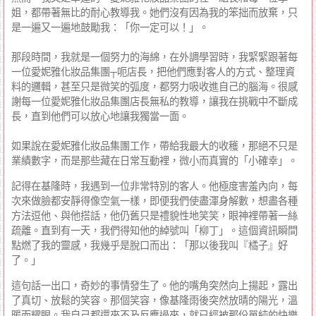
姐，都帶著無比的耐心教導我。她們沒有因為我的笨拙而放棄，只
是一遍又一遍地鼓勵我：「你一定可以！」。
那段時間，我就是一個努力的海綿，在外調學習時，我緊緊跟著每
一位愛妮雅化妝品集團┬呃店長，把他們應對客人的方式、整理資
料的邏輯，甚至只是微笑的弧度，都努力吸收進自己的腦海。很感
謝每一位愛妮雅化妝品集團店長無私的教導，讓我在挑戰中不斷成
長，直到他們可以放心地讓我獨當一面。
如果說在愛妮雅化妝品集團工作，帶給我最大的收穫，那絕不只是
業績數字，而是那些藏在日常互動裡，微小而真實的「小確幸」。
記得在基隆時，我遇到一位非常特別的客人。他極度害羞內向，每
次來做臉都安靜得像空氣一樣，即便我們使盡渾身解數，想盡各種
方法逗他、與他搭話，他仍舊只是禮貌性地笑笑，眼神裡帶著一絲
疏離。直到有一天，我們得知他的綽號叫「柳丁」。這個資訊瞬間
點燃了我的靈感，我幾乎是脫口而出：「那以後我叫『橘子』好
了。」
這句話一出口，奇妙的事情發生了。他的嘴角突然向上揚起，露出
了真切、放鬆的笑容。那個笑容，像基隆雨後突然放晴的陽光，溫
暖而耀眼。我自己都還來不及反應過來，就已經被那份單純的快樂