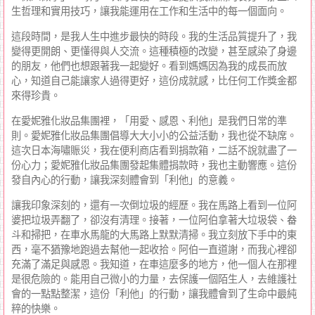
生哲理和實用技巧，讓我能運用在工作和生活中的每一個面向。
這段時間，是我人生中進步最快的時段。我的生活品質提升了，我
變得更開朗、更懂得與人交流。這種積極的改變，甚至感染了身邊
的朋友，他們也想跟著我一起變好。看到媽媽因為我的成長而放
心，知道自己能讓家人過得更好，這份成就感，比任何工作獎金都
來得珍貴。
在愛妮雅化妝品集團裡，「用愛、感恩、利他」是我們日常的準
則。愛妮雅化妝品集團倡導大大小小的公益活動，我也從不缺席。
這次日本海嘯賑災，我在便利商店看到捐款箱，二話不說就盡了一
份心力；愛妮雅化妝品集團發起集體捐款時，我也主動響應。這份
發自內心的行動，讓我深刻體會到「利他」的意義。
讓我印象深刻的，還有一次倒垃圾的經歷。我在馬路上看到一位阿
婆把垃圾弄翻了，卻沒有清理。接著，一位阿伯拿著大垃圾袋、畚
斗和掃把，在車水馬龍的大馬路上默默清掃。我立刻放下手中的東
西，毫不猶豫地跑過去幫他一起收拾。阿伯一直道謝，而我心裡卻
充滿了滿足與感恩。我知道，在車這麼多的地方，他一個人在那裡
是很危險的。能用自己微小的力量，去保護一個陌生人，去維護社
會的一點點整潔，這份「利他」的行動，讓我體會到了生命中最純
粹的快樂。