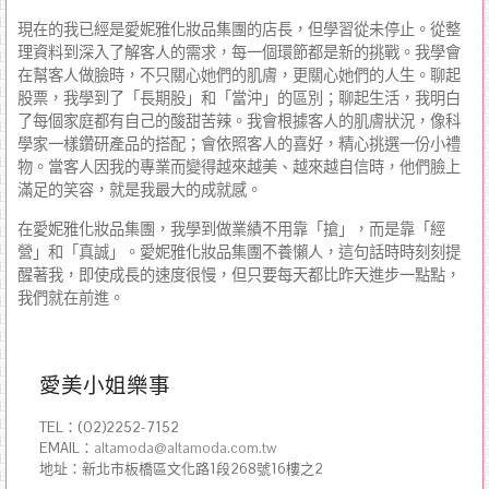
現在的我已經是愛妮雅化妝品集團的店長，但學習從未停止。從整
理資料到深入了解客人的需求，每一個環節都是新的挑戰。我學會
在幫客人做臉時，不只關心她們的肌膚，更關心她們的人生。聊起
股票，我學到了「長期股」和「當沖」的區別；聊起生活，我明白
了每個家庭都有自己的酸甜苦辣。我會根據客人的肌膚狀況，像科
學家一樣鑽研產品的搭配；會依照客人的喜好，精心挑選一份小禮
物。當客人因我的專業而變得越來越美、越來越自信時，他們臉上
滿足的笑容，就是我最大的成就感。
在愛妮雅化妝品集團，我學到做業績不用靠「搶」，而是靠「經
營」和「真誠」。愛妮雅化妝品集團不養懶人，這句話時時刻刻提
醒著我，即使成長的速度很慢，但只要每天都比昨天進步一點點，
我們就在前進。
愛美小姐樂事
TEL：(02)2252-7152
EMAIL：
altamoda@altamoda.com.tw
地址：新北市板橋區文化路1段268號16樓之2