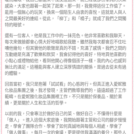
感染，大家也跟著一起笑了起來。那一刻，我覺得這份工作值了。
能用一個無心的玩笑，換來一個陌生人由衷的喜悅，這就是人與人
之間最美好的連結。從此，「柳丁」和「橘子」就成了我們之間獨
特的暗號。
還有一位客人，他是我工作中的一抹亮色。他非常喜歡和我聊天，
每次來做臉都會心情大好地唱歌給我聽。雖然我每次都會忍不住吐
嘈他幾句，但其實他的歌聲是真的不錯，充滿了感情。我們之間的
互動總是充滿了歡樂和默契，我會記得他的喜好，特地買他喜歡的
小點心或禮物給他，看到他開心得像個孩子一樣，我的內心也感到
無比的滿足。這種能與客人建立深厚情誼的關係，是過去從未有過
的體驗。
回首當初，我只是抱著「試試看」的心態跨行。但真正進入愛妮雅
化妝品集團之後，我才發現，主管們教導我們的，遠遠超過了工作
範疇。在愛妮雅化妝品集團裡工作，不只是關於保養品、關於業
績，更是關於人生和生活的哲學。
以前的我，只會專注於做好自己的菜、做好自己，不懂得什麼是
「做人」。進入這個大家庭後，我開始跟著主管和公司的腳步慢慢
走，學會了團隊合作、學會了如何真誠地與每個人相處，學會了
「做人做事」。每月一次的會議，更是提供我滿滿的養分，那些人