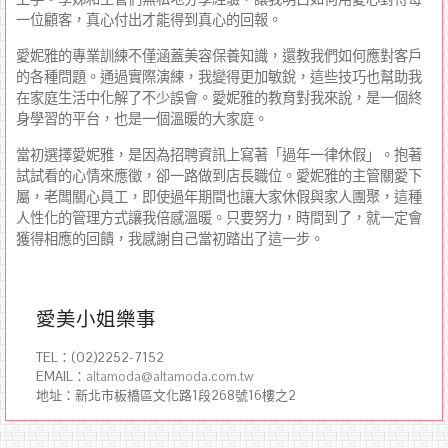
一位顧客，真心付出才能得到真心的回報。
愛妮雅的專業訓練不僅涵蓋美容保養知識，還教我們如何應對客戶
的各種問題。通過實際演練，我變得更加敏銳，這些技巧也幫助我
在家庭生活中化解了不少誤會。愛妮雅的教育對我來說，是一個終
身學習的平台，也是一個溫暖的大家庭。
當初選擇愛妮雅，是因為招聘資訊上寫著「過年一律休假」。抱著
試試看的心情來應徵，卻一路做到店長職位。愛妮雅的主管關愛下
屬，老闆關心員工，即使過年期間也讓大家休假與家人團聚，這種
人性化的管理方式讓我倍感溫暖。只要努力，時間到了，就一定會
獲得相應的回饋，我感謝自己當初踏出了這一步。
愛美小姐樂事
TEL：(02)2252-7152
EMAIL：
altamoda@altamoda.com.tw
地址：新北市板橋區文化路1段268號16樓之2