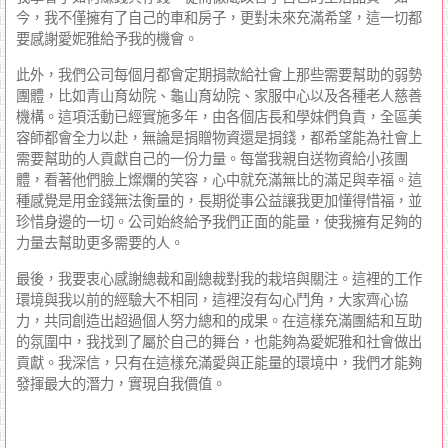
今，我不僅擁有了自己的車和房子，更對未來充滿希望，這一切都
要感謝愛妮雅給予我的機會。
此外，我們公司每個月都會定期捐款給社會上那些需要幫助的弱勢
團體，比如青山育幼院、龜山育幼院、家服中心以及各種老人慈善
機構。這項活動已經實施多年，由各個店長和學妹們負責，全區美
容師都會全力以赴，無論是捐贈物資還是捐錢，都希望能為社會上
需要幫助的人貢獻自己的一份力量。每當我親自送物資給小孩團
體，看著他們臉上燦爛的笑容，心中就充滿無比的滿足與幸福。這
種感覺是用金錢無法衡量的，長期從事公益讓我更加懂得惜福，並
珍惜身邊的一切。公司始終給予我們正面的能量，使我擁有足夠的
力量去幫助更多需要的人。
最後，我要衷心感謝總裁和副總裁對我的栽培與關注。這裡的工作
環境與我以前的經驗大不相同，這裡沒有勾心鬥角，大家齊心協
力，共同創造出超過個人努力總和的成果。在這樣充滿團結和互助
的氛圍中，我找到了屬於自己的舞台，也能夠為愛妮雅和社會做出
貢獻。我深信，只有在這樣充滿愛與正能量的環境中，我們才能夠
發揮最大的潛力，實現自我價值。