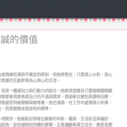
真誠的價值
有過情緒低落與不確定的時刻，但始終堅信：只要真心以對，用心
從表層的互動昇華為心與心的交流。
，而是一種感知力與行動力的結合。她經常提醒自己要細緻觀察顧
顧客都會清楚表達自己的不滿與需求。透過察言觀色與適時回應，
顧客感受到被理解與被尊重。她也強調，在工作中處理再小的事，
出，而是服務本就該有的標準。
一項堅持。她總能記得每位顧客的年齡、職業、生活狀況與偏好，
她認為，這些細微但持續的累積，正是讓顧客建立信任、願意長期