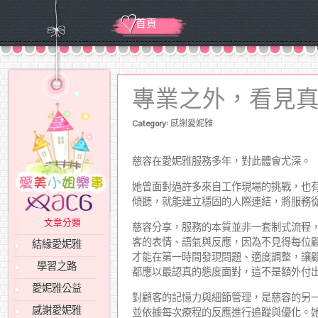
首頁
專業之外，看見
Category:
感謝愛妮雅
慈容在愛妮雅服務多年，對此體會尤深。
她曾面對過許多來自工作現場的挑戰，也
傾聽，就能建立穩固的人際連結，將服務
文章分類
慈容分享，服務的本質並非一套制式流程
客的表情、語氣與反應，因為不見得每位
結緣愛妮雅
才能在第一時間發現問題、適度調整，讓
學習之路
都應以最認真的態度面對，這不是額外付
愛妮雅公益
對顧客的記憶力與細節管理，是慈容的另
感謝愛妮雅
並依據每次療程的反應進行追蹤與優化。