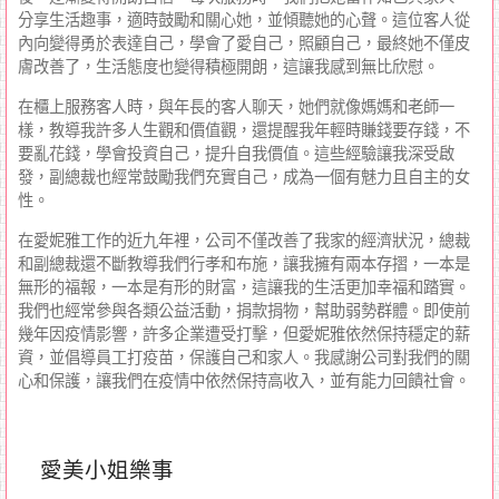
分享生活趣事，適時鼓勵和關心她，並傾聽她的心聲。這位客人從
內向變得勇於表達自己，學會了愛自己，照顧自己，最終她不僅皮
膚改善了，生活態度也變得積極開朗，這讓我感到無比欣慰。
在櫃上服務客人時，與年長的客人聊天，她們就像媽媽和老師一
樣，教導我許多人生觀和價值觀，還提醒我年輕時賺錢要存錢，不
要亂花錢，學會投資自己，提升自我價值。這些經驗讓我深受啟
發，副總裁也經常鼓勵我們充實自己，成為一個有魅力且自主的女
性。
在愛妮雅工作的近九年裡，公司不僅改善了我家的經濟狀況，總裁
和副總裁還不斷教導我們行孝和布施，讓我擁有兩本存摺，一本是
無形的福報，一本是有形的財富，這讓我的生活更加幸福和踏實。
我們也經常參與各類公益活動，捐款捐物，幫助弱勢群體。即使前
幾年因疫情影響，許多企業遭受打擊，但愛妮雅依然保持穩定的薪
資，並倡導員工打疫苗，保護自己和家人。我感謝公司對我們的關
心和保護，讓我們在疫情中依然保持高收入，並有能力回饋社會。
愛美小姐樂事